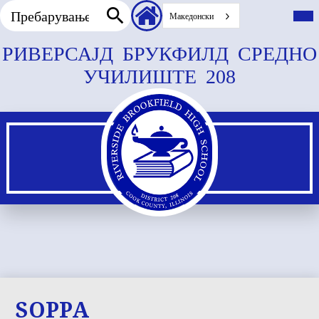
Пребарување
Заглавие
Вкл
го
Македонски
секундарни
гла
Пребарување
врски
мен
Прескокнете
РИВЕРСАЈД БРУКФИЛД СРЕДНО
до
УЧИЛИШТЕ 208
главната
содржина
SOPPA