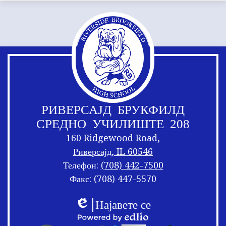
РИВЕРСАЈД БРУКФИЛД
СРЕДНО УЧИЛИШТЕ 208
160 Ridgewood Road,
Риверсајд, IL 60546
Телефон:
(708) 442-7500
Факс: (708) 447-5570
Врски
Мешање
Најавете се
на
на
Едлио
подножјето