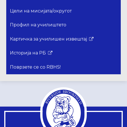
се
Цели на мисијата/округот
отвора
во
Профил на училиштето
нов
прозорец
Картичка за училишен извештај
Врската
се
Историја на РБ
отвора
Врската
во
се
Поврзете се со RBHS!
нов
отвора
прозорец
во
нов
прозорец