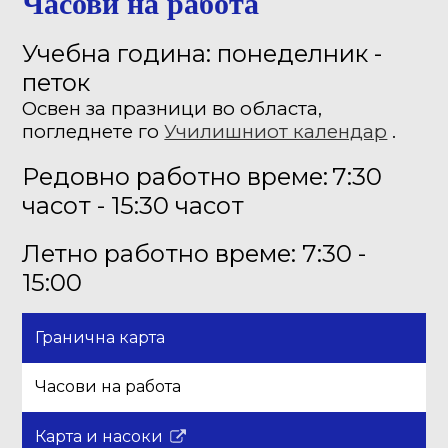
Часови на работа
Учебна година: понеделник -
петок
Освен за празници во областа,
погледнете го
Училишниот календар
.
Редовно работно време:
7:30
часот - 15:30 часот
Летно работно време: 7:30 -
15:00
Гранична карта
Часови на работа
Карта и насоки
Врската