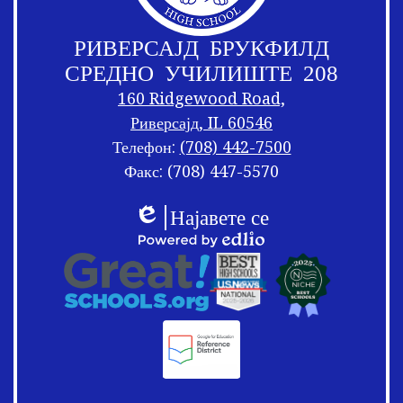
РИВЕРСАЈД БРУКФИЛД
СРЕДНО УЧИЛИШТЕ 208
160 Ridgewood Road,
Риверсајд, IL 60546
Телефон:
(708) 442-7500
Факс: (708) 447-5570
Врски
Мешање
Најавете се
на
на
Едлио
подножјето
Врски
Овозможено
подножјето
со
од
логоа
Едлио
на
подножјето