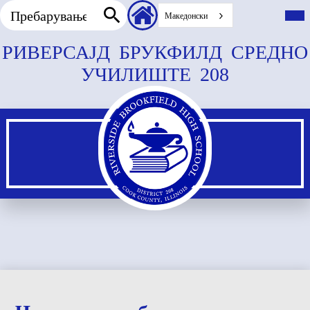
Пребарување
Заглавие
Вкл
го
Македонски
секундарни
гла
Пребарување
врски
мен
Прескокнете
РИВЕРСАЈД БРУКФИЛД СРЕДНО
до
УЧИЛИШТЕ 208
главната
содржина