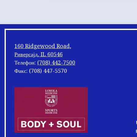
160 Ridgewood Road,
Риверсајд, IL 60546
Телефон:
(708) 442-7500
Факс: (708) 447-5570
Мешање
на
подножјето