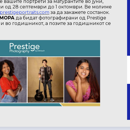
е вашите портрети за матурантите во јуни,
 од 28 септември до 1 октомври. Ве молиме
restigeportraits.com
за да закажете состанок.
МОРА
да бидат фотографирани од Prestige
ени во годишникот, а позите за годишникот се