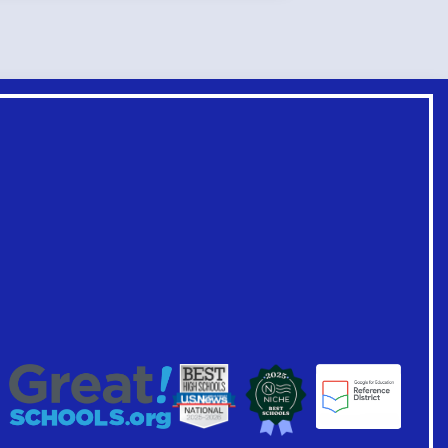
Врски
на
подножјето