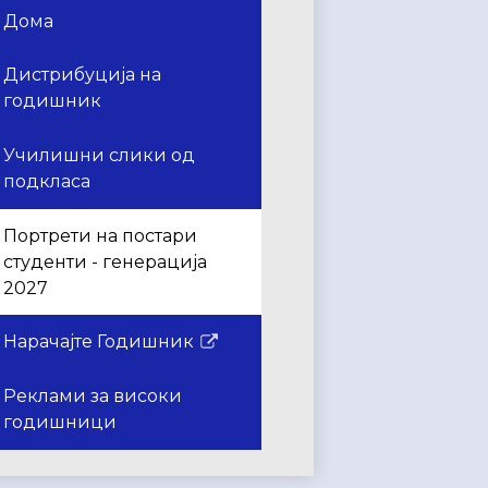
Дома
Дистрибуција на
годишник
Училишни слики од
подкласа
Портрети на постари
студенти - генерација
2027
Нарачајте Годишник
Врската
се
Реклами за високи
отвора
годишници
во
нов
прозорец