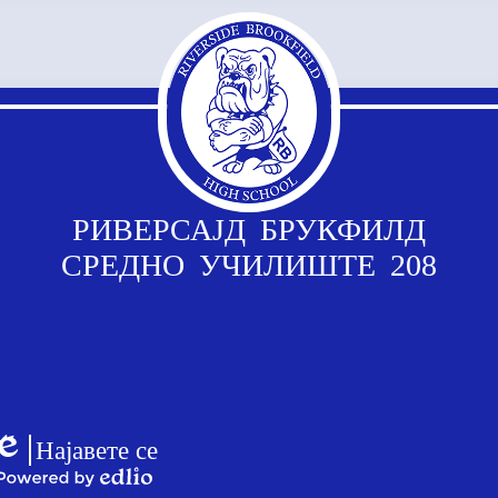
РИВЕРСАЈД БРУКФИЛД
СРЕДНО УЧИЛИШТЕ 208
Врски
со
Најавете се
логоа
Едлио
на