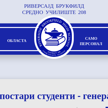
РИВЕРСАЈД БРУКФИЛД
Прескокнете
до
СРЕДНО УЧИЛИШТЕ 208
главната
содржина
САМО
ОБЛАСТА
ПЕРСОНАЛ
постари студенти - генер