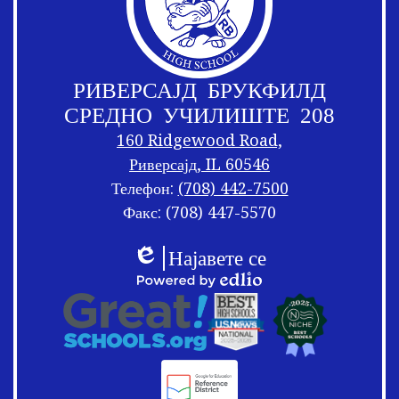
РИВЕРСАЈД БРУКФИЛД
СРЕДНО УЧИЛИШТЕ 208
160 Ridgewood Road,
Риверсајд, IL 60546
Телефон:
(708) 442-7500
Факс: (708) 447-5570
Врски
Мешање
Најавете се
на
на
Едлио
подножјето
Врски
Овозможено
подножјето
со
од
логоа
Едлио
на
подножјето