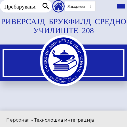
Пребарување
Заглавие
Вкл
го
Македонски
секундарни
гла
Пребарување
врски
мен
Прескокнете
РИВЕРСАЈД БРУКФИЛД СРЕДНО
до
УЧИЛИШТЕ 208
главната
содржина
Персонал
»
Технолошка интеграција