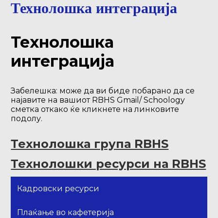
Технолошка интеграција
Технолошка
интеграција
Забелешка: може да ви биде побарано да се
најавите на вашиот RBHS Gmail/ Schoology
сметка откако ќе кликнете на линковите
подолу.
Технолошка група RBHS
Технолошки ресурси на RBHS
Кадровски ресурси
Плаќање во кафетерија