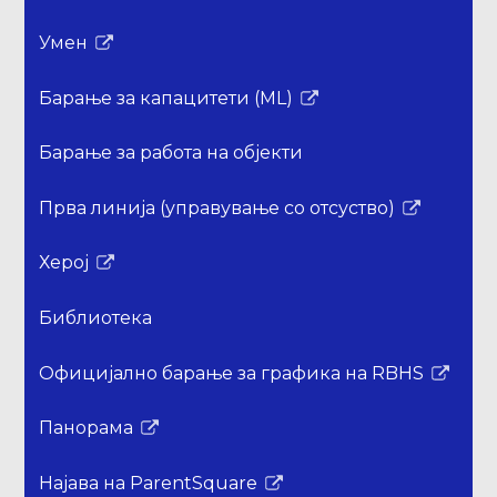
Умен
Врската
се
Барање за капацитети (ML)
отвора
Врската
во
се
Барање за работа на објекти
нов
отвора
прозорец
во
Прва линија (управување со отсуство)
нов
Врската
прозорец
се
Херој
отвора
Врската
во
се
Библиотека
нов
отвора
прозорец
во
Официјално барање за графика на RBHS
нов
Врската
прозорец
се
Панорама
отвора
Врската
во
се
Најава на ParentSquare
нов
отвора
Врската