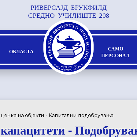
РИВЕРСАЈД БРУКФИЛД
Прескокнете
до
СРЕДНО УЧИЛИШТЕ 208
главната
содржина
САМО
ОБЛАСТА
ПЕРСОНАЛ
ценка на објекти - Капитални подобрувања
 капацитети - Подобрува