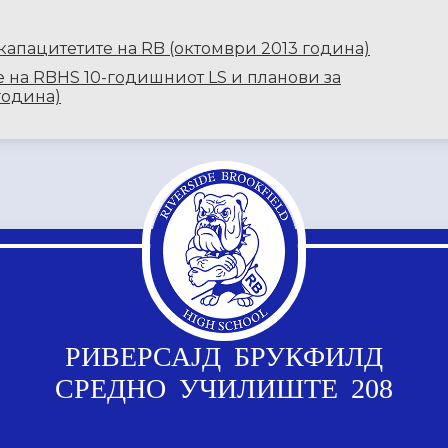
капацитетите на RB (октомври 2013 година)
е на RBHS 10-годишниот LS и планови за
година)
РИВЕРСАЈД БРУКФИЛД
СРЕДНО УЧИЛИШТЕ 208