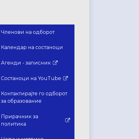
Членови на одборот
Календар на состаноци
Агенди - записник
Врската
се
Состаноци на YouTube
отвора
Врската
во
се
Контактирајте го одборот
нов
отвора
за образование
прозорец
во
нов
Прирачник за
прозорец
Врската
политика
се
отвора