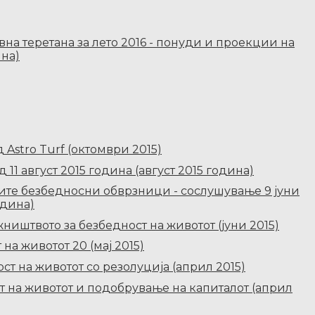
вна теретана за лето 2016 - понуди и проекции на
ина)
 Astro Turf (октомври 2015)
11 август 2015 година (август 2015 година)
ите безбедносни обврзници - сослушување 9 јуни
одина)
иштвото за безбедност на животот (јуни 2015)
на животот 20 (мај 2015)
ст на животот со резолуција (април 2015)
т на животот и подобрување на капиталот (април