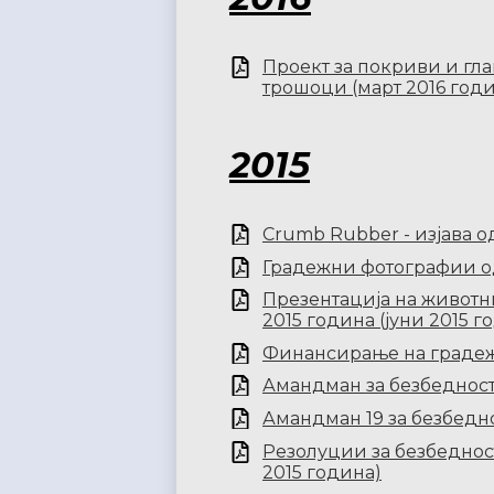
Проект за покриви и гла
трошоци (март 2016 год
2015
Crumb Rubber - изјава од
Градежни фотографии од 
Презентација на животн
2015 година (јуни 2015 г
Финансирање на градежн
Амандман за безбедност 
Амандман 19 за безбедно
Резолуции за безбеднос
2015 година)