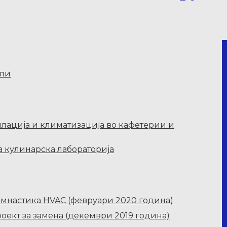
ели
илација и климатизација во кафетерии и
 кулинарска лабораторија
гимнастика HVAC (февруари 2020 година)
роект за замена (декември 2019 година)