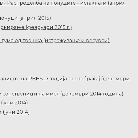
в - Распределба на понудите - истакнати (април
понуди (април 2015)
аркирање (февруари 2015 г.)
 гума од трошка (истражување и ресурси)
лиште на RBHS - Студија за сообраќај (декември
е сопственици на имот (декември 2014 година)
(јуни 2014)
(јуни 2014)