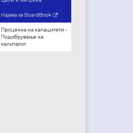
Цели и метрика
во
нов
Најава за BoardBook
Врската
прозорец
се
Проценка на капацитети -
отвора
Подобрување на
во
капиталот
нов
прозорец