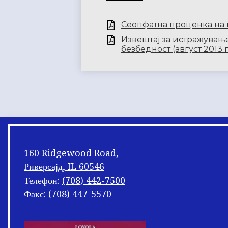
Сеопфатна проценка на 
Извештај за истражувањ
безбедност (август 2013 
160 Ridgewood Road,
Риверсајд, IL 60546
Телефон:
(708) 442-7500
Факс: (708) 447-5570