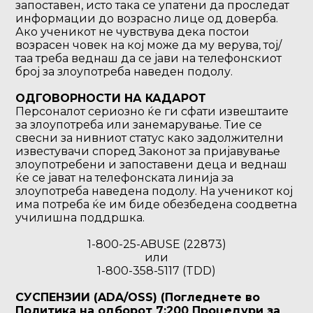
запоставен, исто така се упатени да проследат
информации до возрасно лице од доверба.
Ако ученикот не чувствува дека постои
возрасен човек на кој може да му верува, тој/
таа треба веднаш да се јави на телефонскиот
број за злоупотреба наведен подолу.
ОДГОВОРНОСТИ НА КАДАРОТ
Персоналот сериозно ќе ги сфати извештаите
за злоупотреба или занемарување. Тие се
свесни за нивниот статус како задолжителни
известувачи според Законот за пријавување
злоупотребени и запоставени деца и веднаш
ќе се јават на телефонската линија за
злоупотреба наведена подолу. На ученикот кој
има потреба ќе им биде обезбедена соодветна
училишна поддршка.
1-800-25-ABUSE (22873)
или
1-800-358-5117 (TDD)
СУСПЕНЗИИ (ADA/OSS) (Погледнете во
Политика на одборот 7:200 Процедури за