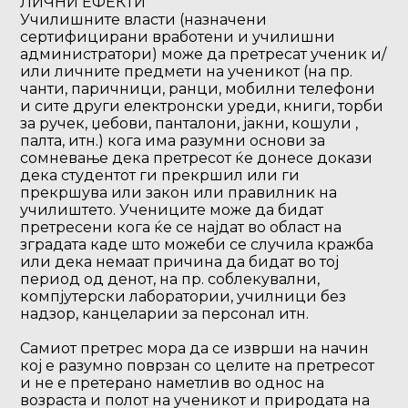
ЛИЧНИ ЕФЕКТИ
Училишните власти (назначени
сертифицирани вработени и училишни
администратори) може да претресат ученик и/
или личните предмети на ученикот (на пр.
чанти, паричници, ранци, мобилни телефони
и сите други електронски уреди, книги, торби
за ручек, џебови, панталони, јакни, кошули ,
палта, итн.) кога има разумни основи за
сомневање дека претресот ќе донесе докази
дека студентот ги прекршил или ги
прекршува или закон или правилник на
училиштето. Учениците може да бидат
претресени кога ќе се најдат во област на
зградата каде што можеби се случила кражба
или дека немаат причина да бидат во тој
период од денот, на пр. соблекувални,
компјутерски лаборатории, училници без
надзор, канцеларии за персонал итн.
Самиот претрес мора да се изврши на начин
кој е разумно поврзан со целите на претресот
и не е претерано наметлив во однос на
возраста и полот на ученикот и природата на