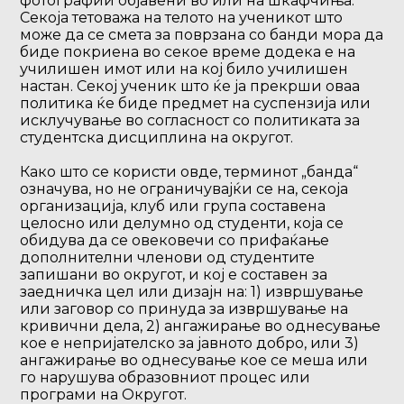
фотографии објавени во или на шкафчиња.
Секоја тетоважа на телото на ученикот што
може да се смета за поврзана со банди мора да
биде покриена во секое време додека е на
училишен имот или на кој било училишен
настан. Секој ученик што ќе ја прекрши оваа
политика ќе биде предмет на суспензија или
исклучување во согласност со политиката за
студентска дисциплина на округот.
Како што се користи овде, терминот „банда“
означува, но не ограничувајќи се на, секоја
организација, клуб или група составена
целосно или делумно од студенти, која се
обидува да се овековечи со прифаќање
дополнителни членови од студентите
запишани во округот, и кој е составен за
заедничка цел или дизајн на: 1) извршување
или заговор со принуда за извршување на
кривични дела, 2) ангажирање во однесување
кое е непријателско за јавното добро, или 3)
ангажирање во однесување кое се меша или
го нарушува образовниот процес или
програми на Округот.