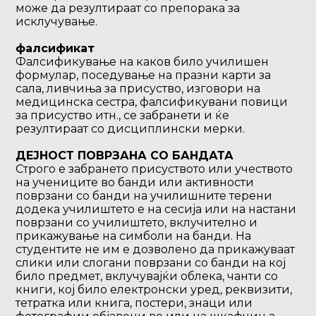
може да резултираат со препорака за
исклучување.
фалсификат
Фалсификување на каков било училишен
формулар, поседување на празни карти за
сала, ливчиња за присуство, изговори на
медицинска сестра, фалсификувани повици
за присуство итн., се забранети и ќе
резултираат со дисциплински мерки.
ДЕЈНОСТ ПОВРЗАНА СО БАНДАТА
Строго е забрането присуството или учеството
на учениците во банди или активности
поврзани со банди на училишните терени
додека училиштето е на сесија или на настани
поврзани со училиштето, вклучително и
прикажување на симболи на банди. На
студентите не им е дозволено да прикажуваат
слики или слогани поврзани со банди на кој
било предмет, вклучувајќи облека, чанти со
книги, кој било електронски уред, реквизити,
тетратка или книга, постери, знаци или