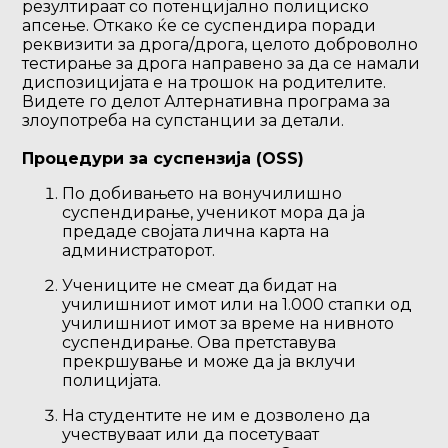
резултираат со потенцијално полициско
апсење. Откако ќе се суспендира поради
реквизити за дрога/дрога, целото доброволно
тестирање за дрога направено за да се намали
диспозицијата е на трошок на родителите.
Видете го делот Алтернативна програма за
злоупотреба на супстанции за детали.
Процедури за суспензија (OSS)
По добивањето на вонучилишно
суспендирање, ученикот мора да ја
предаде својата лична карта на
администраторот.
Учениците не смеат да бидат на
училишниот имот или на 1.000 стапки од
училишниот имот за време на нивното
суспендирање. Ова претставува
прекршување и може да ја вклучи
полицијата.
На студентите не им е дозволено да
учествуваат или да посетуваат