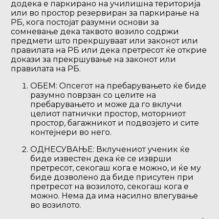
додека е паркирано на училишна територија
или во простор резервиран за паркирање на
РБ, кога постојат разумни основи за
сомневање дека таквото возило содржи
предмети што прекршуваат или законот или
правилата на РБ или дека претресот ќе открие
докази за прекршување на законот или
правилата на РБ.
ОБЕМ: Опсегот на пребарувањето ќе биде
разумно поврзан со целите на
пребарувањето и може да го вклучи
целиот патнички простор, моторниот
простор, багажникот и подвозјето и сите
контејнери во него.
ОДНЕСУВАЊЕ: Вклучениот ученик ќе
биде известен дека ќе се изврши
претресот, секогаш кога е можно, и ќе му
биде дозволено да биде присутен при
претресот на возилото, секогаш кога е
можно. Нема да има насилно влегување
во возилото.