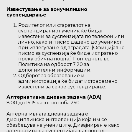
Известување за вонучилишно
суспендирање
Родителот или старателот на
суспендираниот ученик ќе бидат
известени за суспензијата по телефон или
лично, како и писмо дадено до ученикот
при излегување од зградата. (Официјално
писмо за суспензија ќе биде испратено
преку обична пошта.) Погледнете во
Политика на одборот 7:20 за
дополнителни информации.
Одборот за образование и
администрација ќе бидат истовремено
известени за секое суспендирање.
Алтернативна дневна задача (ADA)
8:00 до 15:15 часот во соба 250
Алтернативната дневна задача е
дисциплинска интервенција која им се
обезбедува на учениците. Дизајниран е како
алтернатива на суспензијата надвор од