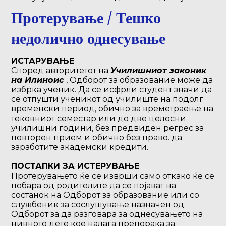
Протерување / Тешко
недолично однесување
ИСТАРУВАЊЕ
Според авторитетот на
Училишниот законик
на Илиноис
, Одборот за образование може да
избрка ученик. Да се исфрли студент значи да
се отпушти ученикот од училиште на подолг
временски период, обично за времетраење на
тековниот семестар или до две целосни
училишни години, без предвиден регрес за
повторен прием и обично без право. да
заработите академски кредити.
ПОСТАПКИ ЗА ИСТЕРУВАЊЕ
Протерувањето ќе се изврши само откако ќе се
побара од родителите да се појават на
состанок на Одборот за образование или со
службеник за сослушување назначен од
Одборот за да разговара за однесувањето на
нивното дете кое налага препорака за