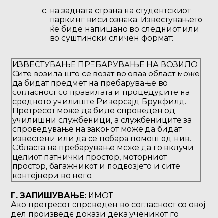
на задната страна на студентскиот
паркинг виси ознака. Известувањето
ќе биде напишано во следниот или
во суштински сличен формат:
ИЗВЕСТУВАЊЕ ПРЕБАРУВАЊЕ НА ВОЗИЛО
Сите возила што се возат во оваа област може
да бидат предмет на пребарување во
согласност со правилата и процедурите на
средното училиште Риверсајд Брукфилд.
Претресот може да биде спроведен од
училишни службеници, а службениците за
спроведување на законот може да бидат
известени или да се побара помош од нив.
Областа на пребарување може да го вклучи
целиот патнички простор, моторниот
простор, багажникот и подвозјето и сите
контејнери во него.
Г. ЗАПИШУВАЊЕ:
ИМОТ
Ако претресот спроведен во согласност со овој
дел произведе докази дека ученикот го