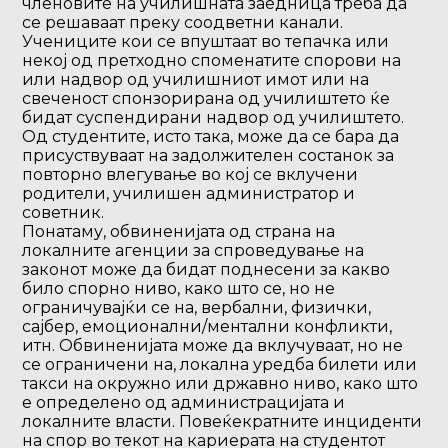
членовите на училишната заедница треба да
се решаваат преку соодветни канали.
Учениците кои се впуштаат во тепачка или
некој од претходно споменатите спорови на
или надвор од училишниот имот или на
свеченост спонзорирана од училиштето ќе
бидат суспендирани надвор од училиштето.
Од студентите, исто така, може да се бара да
присуствуваат на задолжителен состанок за
повторно влегување во кој се вклучени
родители, училишен администратор и
советник.
Понатаму, обвиненијата од страна на
локалните агенции за спроведување на
законот може да бидат поднесени за какво
било спорно ниво, како што се, но не
ограничувајќи се на, вербални, физички,
сајбер, емоционални/ментални конфликти,
итн. Обвиненијата може да вклучуваат, но не
се ограничени на, локална уредба билети или
такси на окружно или државно ниво, како што
е определено од администрацијата и
локалните власти. Повеќекратните инциденти
на спор во текот на кариерата на студентот