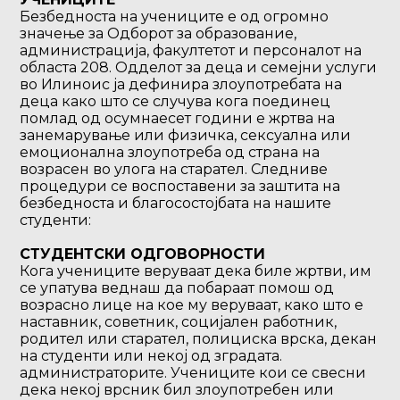
Безбедноста на учениците е од огромно
значење за Одборот за образование,
администрација, факултетот и персоналот на
областа 208. Одделот за деца и семејни услуги
во Илиноис ја дефинира злоупотребата на
деца како што се случува кога поединец
помлад од осумнаесет години е жртва на
занемарување или физичка, сексуална или
емоционална злоупотреба од страна на
возрасен во улога на старател. Следниве
процедури се воспоставени за заштита на
безбедноста и благосостојбата на нашите
студенти:
СТУДЕНТСКИ ОДГОВОРНОСТИ
Кога учениците веруваат дека биле жртви, им
се упатува веднаш да побараат помош од
возрасно лице на кое му веруваат, како што е
наставник, советник, социјален работник,
родител или старател, полициска врска, декан
на студенти или некој од зградата.
администраторите. Учениците кои се свесни
дека некој врсник бил злоупотребен или