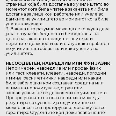
страница која била достапна во училиштето во
моментот кога била упатена заканата или била
достапна за лица кои работеле или учеле во
рамките на училиштето во моментот кога била
упатена заканата;
3) Закана што разумно може да се толкува дека
ја загрозува безбедноста и безбедноста на
целта на заканата поради неговите или
нејзините должности или статус како вработен
во училишната област или како ученик во
училиштето.
НЕСООДВЕТЕН, НАВРЕДЛИВ ИЛИ ФУН ЈАЗИК
Непримерен, навредлив или профан јазик
или гест, клевети, клевети, навреди, погрдни
имиња, расни/етнички навреди или какви
било забелешки кои создаваат средина или
клима на непочитување, страв или
заплашување не се дозволени во училиштето.
Прекршувањето на оваа политика може да
резултира со суспензија од училиште со
можно апсење и протерување доколку тоа се
гарантира. Студентите кои доживеале нешто