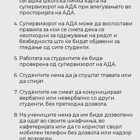
сегашна школска лична карта на
супервизорот на АДА при влегувањето во
просторијата на АДА.
Супервизорот на АДА може да воспостави
правила за кои се смета дека се
неопходни за одржување на редот и
безбедноста што ќе бидат објавени за
гледање од сите студенти.
Работата на студентите ќе биде
проверена од супервизорот на АДА.
Студентите нема да ја спуштат главата или
да спијат.
Студентите не смеат да комуницираат
вербално или невербално со други
студенти, без претходна дозвола.
На учениците нема да им биде дозволено
да одат во своите шкафчиња, во
кафетеријата или да го користат својот
мобилен телефон без дозвола или надзор
од возрасен.