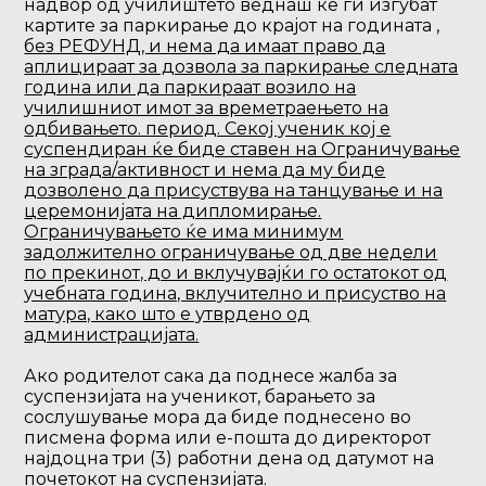
надвор од училиштето веднаш ќе ги изгубат
картите за паркирање до крајот на годината
,
без РЕФУНД, и нема да имаат право да
аплицираат за дозвола за паркирање следната
година или да паркираат возило на
училишниот имот за времетраењето на
одбивањето. период. Секој ученик кој е
суспендиран ќе биде ставен на Ограничување
на зграда/активност и нема да му биде
дозволено да присуствува на танцување и на
церемонијата на дипломирање.
Ограничувањето ќе има минимум
задолжително ограничување од две недели
по прекинот, до и вклучувајќи го остатокот од
учебната година, вклучително и присуство на
матура, како што е утврдено од
администрацијата.
Ако родителот сака да поднесе жалба за
суспензијата на ученикот, барањето за
сослушување мора да биде поднесено во
писмена форма или е-пошта до директорот
најдоцна три (3) работни дена од датумот на
почетокот на суспензијата.