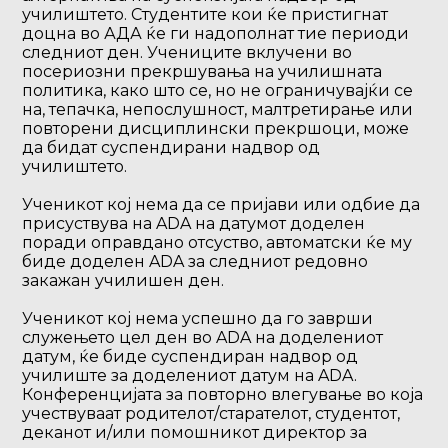
училиштето. Студентите кои ќе пристигнат
доцна во АДА ќе ги надополнат тие периоди
следниот ден. Учениците вклучени во
посериозни прекршувања на училишната
политика, како што се, но не ограничувајќи се
на, тепачка, непослушност, малтретирање или
повторени дисциплински прекршоци, може
да бидат суспендирани надвор од
училиштето.
Ученикот кој нема да се пријави или одбие да
присуствува на ADA на датумот доделен
поради оправдано отсуство, автоматски ќе му
биде доделен ADA за следниот редовно
закажан училишен ден.
Ученикот кој нема успешно да го заврши
служењето цел ден во ADA на доделениот
датум, ќе биде суспендиран надвор од
училиште за доделениот датум на ADA.
Конференцијата за повторно влегување во која
учествуваат родителот/старателот, студентот,
деканот и/или помошникот директор за