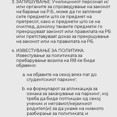
ЗАПИШУВАЊЕ: Училишниот персонал и/
или органите за спроведување на законот
на барање на Р.Б., може да ги запленат
сите предмети што се предмет на
претресот, како и предмети што се на
очиглед, доколку таквите предмети го
прекршуваат законот или правилата на РБ
или претставуваат доказ за прекршување
на законот или на правилата на РБ.
ИЗВЕСТУВАЊЕ ЗА ПОЛИТИКА:
Известување за политиката за
пребарување возила на RB ќе биде
објавено:
на објавите на секој влез-пат до
студентскиот паркинг;
на формуларот за апликација за
ознака за закачување на паркинг, кој
треба да биде потпишан од секој
ученик и неговиот/нејзиниот
родител(и) за да укаже на нивното
разбирање за политиката; и