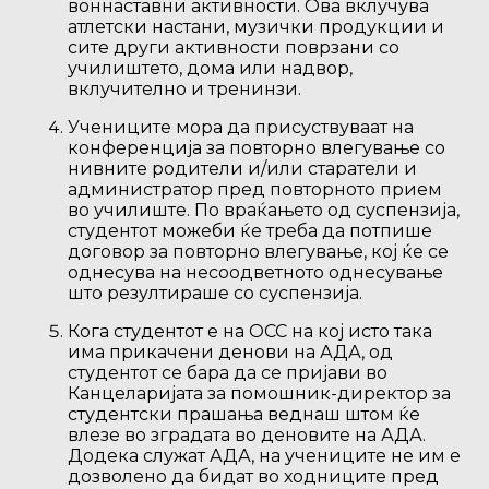
воннаставни активности. Ова вклучува
атлетски настани, музички продукции и
сите други активности поврзани со
училиштето, дома или надвор,
вклучително и тренинзи.
Учениците мора да присуствуваат на
конференција за повторно влегување со
нивните родители и/или старатели и
администратор пред повторното прием
во училиште. По враќањето од суспензија,
студентот можеби ќе треба да потпише
договор за повторно влегување, кој ќе се
однесува на несоодветното однесување
што резултираше со суспензија.
Кога студентот е на ОСС на кој исто така
има прикачени денови на АДА, од
студентот се бара да се пријави во
Канцеларијата за помошник-директор за
студентски прашања веднаш штом ќе
влезе во зградата во деновите на АДА.
Додека служат АДА, на учениците не им е
дозволено да бидат во ходниците пред