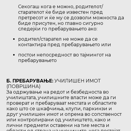
Секогаш кога е можно, родителот/
старателот ќе биде известен пред
претресот и ќе му се дозволи можноста да
биде присутен, но главно сигурно
следејќи го пребарувањето ако:
родител/старател не може да се
контактира пред пребарувањето или
постои непосредност во тајмингот на
пребарувањето
Б. ПРЕБАРУВАЊЕ:
УЧИЛИШЕН ИМОТ
(ПОВРШИНА)
За одржување на редот и безбедноста во
училиштата, училишните власти може да ги
проверат и пребаруваат местата и областите
како што се шкафчиња, клупи, паркинзи и
друг училишен имот и опрема во сопственост
или контролирани од училиштето, како и
лични предмети оставени на тие места и
области од страна на учениците, кога постојат