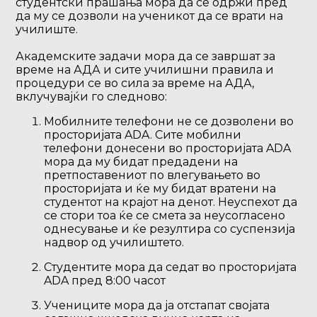
студентски прашања мора да се одржи пред
да му се дозволи на ученикот да се врати на
училиште.
Академските задачи мора да се завршат за
време на АДА и сите училишни правила и
процедури се во сила за време на АДА,
вклучувајќи го следново:
Мобилните телефони не се дозволени во
просторијата ADA. Сите мобилни
телефони донесени во просторијата ADA
мора да му бидат предадени на
претпоставениот по влегувањето во
просторијата и ќе му бидат вратени на
студентот на крајот на денот. Неуспехот да
се стори тоа ќе се смета за неусогласено
однесување и ќе резултира со суспензија
надвор од училиштето.
Студентите мора да седат во просторијата
ADA пред 8:00 часот
Учениците мора да ја отстапат својата