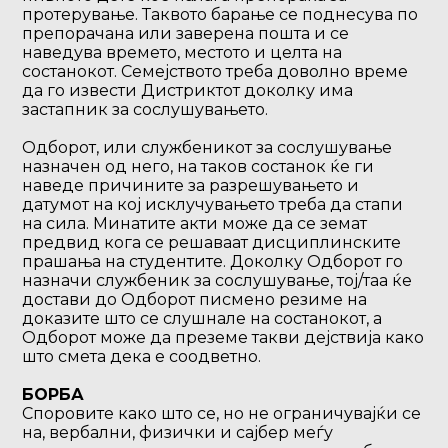
протерување. Таквото барање се поднесува по
препорачана или заверена пошта и се
наведува времето, местото и целта на
состанокот. Семејството треба доволно време
да го извести Дистриктот доколку има
застапник за сослушувањето.
Одборот, или службеникот за сослушување
назначен од него, на таков состанок ќе ги
наведе причините за разрешувањето и
датумот на кој исклучувањето треба да стапи
на сила. Минатите акти може да се земат
предвид кога се решаваат дисциплинските
прашања на студентите. Доколку Одборот го
назначи службеник за сослушување, тој/таа ќе
достави до Одборот писмено резиме на
доказите што се слушнале на состанокот, а
Одборот може да преземе такви дејствија како
што смета дека е соодветно.
БОРБА
Споровите како што се, но не ограничувајќи се
на, вербални, физички и сајбер меѓу