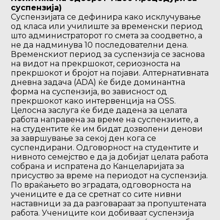
суспензија)
Суспензијата се дефинира како исклучување
од класа или училиште за временски период
што администраторот го смета за соодветно, а
не да надминува 10 последователни дена.
Временскиот период за суспензија се заснова
на видот на прекршокот, сериозноста на
прекршокот и бројот на појави. Алтернативната
дневна задача (ADA) ќе биде доминантна
форма на суспензија, во зависност од
прекршокот како интервенција на OSS.
Целосна заслуга ќе биде дадена за целата
работа направена за време на суспензиите, а
на студентите ќе им бидат дозволени денови
за завршување за секој ден кога се
суспендирани. Одговорност на студентите и
нивното семејство е да ја добијат целата работа
собрана и испратена до Канцеларијата за
присуство за време на периодот на суспензија.
По враќањето во зградата, одговорноста на
учениците е да се сретнат со сите нивни
наставници за да разговараат за пропуштената
работа. Учениците кои добиваат суспензија