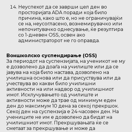
Неуспехот да се заврши цел ден во
просторијата ADA поради која било
причина, како што е, но не ограничувајќи
се на, неусогласено, вознемирувачко или
непочитувачко однесување, ќе резултира
со 1-дневен OSS, освен ако
администраторот не го оправда.
Воншколско суспендирање (OSS)
За периодот на суспензијата, на ученикот не му
е дозволено да доаѓа на училиште или да се
јавува на која било настава, дозволено на
училишна основа или да присуствува или да
учествува во какви било училишни
активности на или надвор од училишниот
имот. Исклучувањето од училиште и
активности може да трае од минимум еден
ден до максимум 10 дена за секој прекршок.
Секој ден на суспензија е 24-часовен ден. На
учениците не им е дозволено да бидат на
училишниот имот. Прекршувањата ќе се
сметаат за прекршување и може да