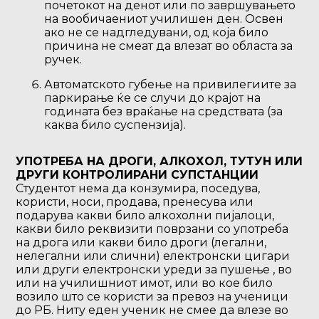
почетокот на денот или по завршувањето
на вообичаениот училишен ден. Освен
ако не се надгледувани, од која било
причина не смеат да влезат во областа за
ручек.
Автоматското губење на привилегиите за
паркирање ќе се случи до крајот на
годината без враќање на средствата (за
каква било суспензија).
УПОТРЕБА НА ДРОГИ, АЛКОХОЛ, ТУТУН ИЛИ
ДРУГИ КОНТРОЛИРАНИ СУПСТАНЦИИ
Студентот нема да конзумира, поседува,
користи, носи, продава, пренесува или
подарува какви било алкохолни пијалоци,
какви било реквизити поврзани со употреба
на дрога или какви било дроги (легални,
нелегални или слични) електронски цигари
или други електронски уреди за пушење , во
или на училишниот имот, или во кое било
возило што се користи за превоз на ученици
до РБ. Ниту еден ученик не смее да влезе во