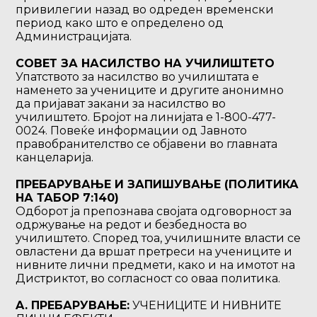
привилегии назад во одреден временски
период како што е определено од
Администрацијата.
СОВЕТ ЗА НАСИЛСТВО НА УЧИЛИШТЕТО
Упатството за насилство во училиштата е
наменето за учениците и другите анонимно
да пријават закани за насилство во
училиштето. Бројот на линијата е 1-800-477-
0024. Повеќе информации од Јавното
правобранителство се објавени во главната
канцеларија.
ПРЕБАРУВАЊЕ И ЗАПИШУВАЊЕ (ПОЛИТИКА
НА ТАБОР 7:140)
Одборот ја препознава својата одговорност за
одржување на редот и безбедноста во
училиштето. Според тоа, училишните власти се
овластени да вршат претреси на учениците и
нивните лични предмети, како и на имотот на
Дистриктот, во согласност со оваа политика.
A. ПРЕБАРУВАЊЕ:
УЧЕНИЦИТЕ И НИВНИТЕ