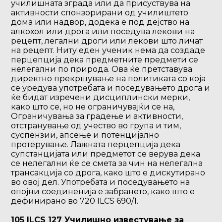
училишната зграда или да присуствува на
активности спонзорирани од училиштето
дома или надвор, додека е под дејство на
алкохол или дрога или поседува лекови на
рецепт, легални дроги или лекови што личат
на рецепт. Ниту еден ученик нема да создаде
перцепција дека предметните предмети се
нелегални по природа. Ова ќе претставува
директно прекршување на политиката со која
се уредува употребата и поседувањето дрога и
ќе бидат изречени дисциплински мерки,
како што се, но не ограничувајќи се на,
Ограничувања за градење и активности,
отстранување од учество во група и тим,
суспензии, апсење и потенцијално
протерување. Лажната перцепција дека
супстанцијата или предметот се верува дека
се нелегални ќе се смета за чин на нелегална
трансакција со дрога, како што е дискутирано
во овој дел. Употребата и поседувањето на
опојни соединенија е забрането, како што е
дефинирано во 720 ILCS 690/1.
105 ILCS 127 Училишно известување за