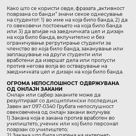
Како што се користи овде, фразата „активност
поврзана со банди“ значи секое однесување
на студентот: 1) во име на која било банда, 2) да
го овековечи постоењето на која било банда
или 3) да влијае на заедничката цел и дизајн
на која било банда, вклучително и без
ограничување регрутирање студенти за
членство во која било банда, заканување или
заплашување на други студенти или
вработени да извршат дела или пропусти
против негова волја во остварување на
заедничката цел и дизајн на која било банда.
ОГРОМА НЕПОСЛОШНОСТ ОДВРЖУВАНА
ОД ОНЛАЈН ЗАКАНИ
Онлајн или сајбер заканите може да
резултираат со дисциплински последици.
Јавен акт 097-0340 Грубата непослушност
овековечена од онлајн закани вклучува:
1) Закана која е закана против вработен во
училиштето, ученик или кој било персонал
поврзан со училиштето;
2) Закана што била упатена на интернет-