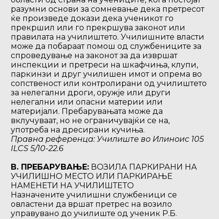
разумни основи за сомневање дека претресот
ќе произведе докази дека ученикот го
прекршил или го прекршува законот или
правилата на училиштето. Училишните власти
може да побараат помош од службениците за
спроведување на законот за да извршат
инспекции и претреси на шкафчиња, клупи,
паркинзи и друг училишен имот и опрема во
сопственост или контролирани од училиштето
за нелегални дроги, оружје или други
нелегални или опасни материи или
материјали. Пребарувањата може да
вклучуваат, но не ограничувајќи се на,
употреба на дресирани кучиња.
Правна референца: Училиште во Илиноис 105
ILCS 5/10-22.6
В. ПРЕБАРУВАЊЕ:
ВОЗИЛА ПАРКИРАНИ НА
УЧИЛИШНО МЕСТО ИЛИ ПАРКИРАЊЕ
НАМЕНЕТИ НА УЧИЛИШТЕТО
Назначените училишни службеници се
овластени да вршат претрес на возило
управувано до училиште од ученик Р.Б.