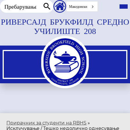
Пребарување
Заглавие
Вкл
го
Македонски
секундарни
гла
Пребарување
врски
мен
Прескокнете
РИВЕРСАЈД БРУКФИЛД СРЕДНО
до
УЧИЛИШТЕ 208
главната
содржина
Прирачник за студенти на RBHS
»
Исклучување / Тешко недолично однесување