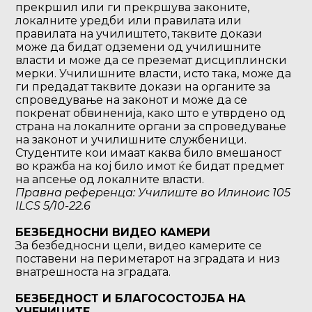
прекршил или ги прекршува законите,
локалните уредби или правилата или
правилата на училиштето, таквите докази
може да бидат одземени од училишните
власти и може да се преземат дисциплински
мерки. Училишните власти, исто така, може да
ги предадат таквите докази на органите за
спроведување на законот и може да се
покренат обвиненија, како што е утврдено од
страна на локалните органи за спроведување
на законот и училишните службеници.
Студентите кои имаат каква било вмешаност
во кражба на кој било имот ќе бидат предмет
на апсење од локалните власти.
Правна референца: Училиште во Илиноис 105
ILCS 5/10-22.6
БЕЗБЕДНОСНИ ВИДЕО КАМЕРИ
За безбедносни цели, видео камерите се
поставени на периметарот на зградата и низ
внатрешноста на зградата.
БЕЗБЕДНОСТ И БЛАГОСОСТОЈБА НА
УЧЕНИЦИТЕ