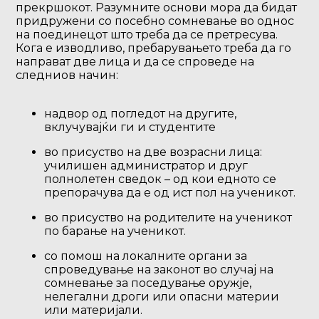
прекршокот. Разумните основи мора да бидат
придружени со посебно сомневање во однос
на поединецот што треба да се претресува.
Кога е изводливо, пребарувањето треба да го
направат две лица и да се спроведе на
следниов начин:
надвор од погледот на другите,
вклучувајќи ги и студентите
во присуство на две возрасни лица:
училишен администратор и друг
полнолетен сведок – од кои едното се
препорачува да е од ист пол на ученикот.
во присуство на родителите на ученикот
по барање на ученикот.
со помош на локалните органи за
спроведување на законот во случај на
сомневање за поседување оружје,
нелегални дроги или опасни материи
или материјали.