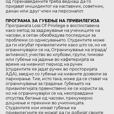
од горенаведените треба веднаш да го
пријават инцидентот на наставник, советник,
декан или друг член на персоналот.
ПРОГРАМА ЗА ГУБЕЊЕ НА ПРИВИЛЕГИЈА
Програмата Loss Of Privilege е воспоставена
како метод за задржување на учениците на
часови, а сепак обезбедува последици за
проблеми со однесувањето. Студентите може
да ги изгубат привилегиите како што се, но не
ограничувајќи се на, Ограничување на зграда/
активност, учество во клубови, групи, тимови
или губење на јадење во кафетеријата за
време на нивниот период на ручек
(студентите ќе јадат ручек во просторијата
АДА), заедно со губење на нивните дозволи за
паркирање. Тие, исто така, може да се стават на
ограничување за градење. Губењето на
привилегијата првенствено ќе се користи за,
но не ограничувајќи се на, неоправдани
отсуства, бегање од часови, прекумерно
доцнење и прекини во училницата.
Студентите кои имаат губење на
привилегиите ќе можат да ги добијат своите