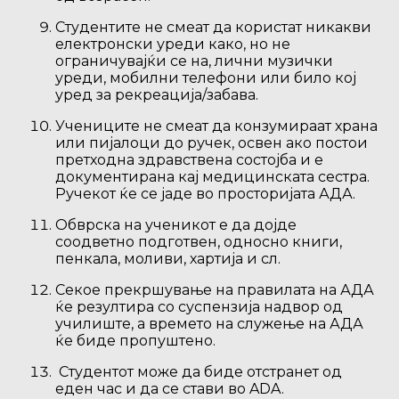
Студентите не смеат да користат никакви
електронски уреди како, но не
ограничувајќи се на, лични музички
уреди, мобилни телефони или било кој
уред за рекреација/забава.
Учениците не смеат да конзумираат храна
или пијалоци до ручек, освен ако постои
претходна здравствена состојба и е
документирана кај медицинската сестра.
Ручекот ќе се јаде во просторијата АДА.
Обврска на ученикот е да дојде
соодветно подготвен, односно книги,
пенкала, моливи, хартија и сл.
Секое прекршување на правилата на АДА
ќе резултира со суспензија надвор од
училиште, а времето на служење на АДА
ќе биде пропуштено.
Студентот може да биде отстранет од
еден час и да се стави во ADA.