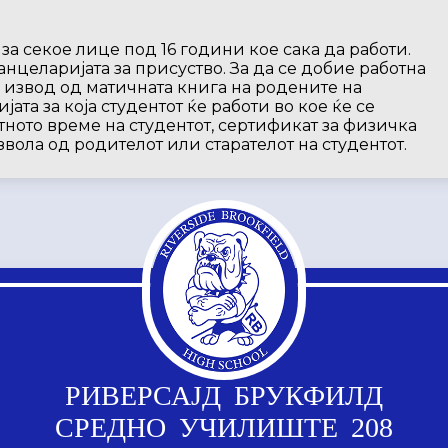
за секое лице под 16 години кое сака да работи.
нцеларијата за присуство. За да се добие работна
и извод од матичната книга на родените на
ата за која студентот ќе работи во кое ќе се
тното време на студентот, сертификат за физичка
вола од родителот или старателот на студентот.
РИВЕРСАЈД БРУКФИЛД
СРЕДНО УЧИЛИШТЕ 208