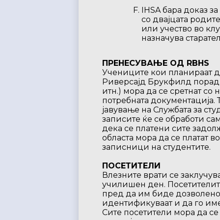
IHSA бара доказ за
со двајцата родите
или учество во клуб
назначува старател
ПРЕНЕСУВАЊЕ ОД RBHS
Учениците кои планираат д
Риверсајд Брукфилд поради
итн.) мора да се сретнат со
потребната документација. 
јавување на Службата за сту
записите ќе се обработи са
дека се платени сите задол
областа мора да се платат 
записници на студентите.
ПОСЕТИТЕЛИ
Влезните врати се заклучува
училишен ден. Посетителите 
пред да им биде дозволено 
идентификуваат и да го име
Сите посетители мора да се