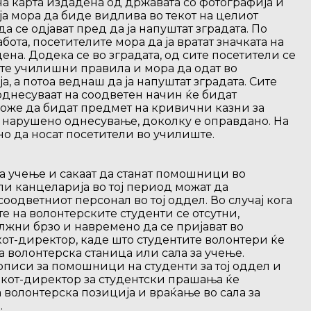
чна карта издадена од државата со фотографија и
оја мора да биде видлива во текот на целиот
а се одјават пред да ја напуштат зградата. По
ота, посетителите мора да ја вратат значката на
ена. Додека се во зградата, од сите посетители се
ите училишни правила и мора да одат во
, а потоа веднаш да ја напуштат зградата. Сите
однесуваат на соодветен начин ќе бидат
може да бидат предмет на кривични казни за
 нарушено однесување, доколку е оправдано. На
о да носат посетители во училиште.
за учење и сакаат да станат помошници во
ли канцеларија во тој период можат да
соодветниот персонал во тој оддел. Во случај кога
 на волонтерските студенти се отсутни,
лжни брзо и навремено да се пријават во
от-директор, каде што студентите волонтери ќе
 волонтерска станица или сала за учење.
писи за помошници на студенти за тој оддел и
от-директор за студентски прашања ќе
а волонтерска позиција и враќање во сала за
.