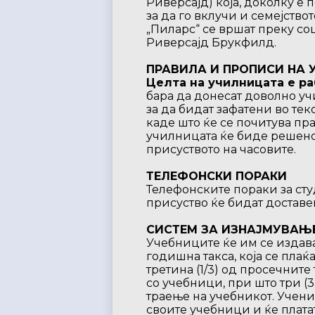
Риверсајд) која, доколку е 
за да го вклучи и семејство
„Пиларс“ се вршат преку с
Риверсајд Брукфилд.
ПРАВИЛА И ПРОПИСИ НА 
Целта на училницата е ра
бара да донесат доволно у
за да бидат зафатени во тек
каде што ќе се почитува пр
училницата ќе биде решено
присуството на часовите.
ТЕЛЕФОНСКИ ПОРАКИ
Телефонските пораки за сту
присуство ќе бидат доставен
СИСТЕМ ЗА ИЗНАЈМУВАЊ
Учебниците ќе им се издав
годишна такса, која се пла
третина (1/3) од просечнит
со учебници, при што три (3
траење на учебникот. Учени
своите учебници и ќе плата