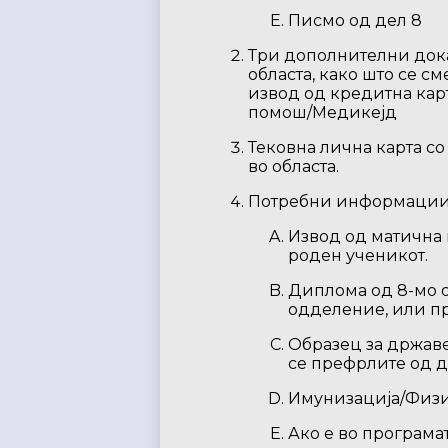
Писмо од дел 8
Три дополнителни дока
областа, како што се с
извод од кредитна кар
помош/Медикејд
Тековна лична карта со
во областа.
Потребни информации 
Извод од матична 
роден ученикот.
Диплома од 8-мо о
одделение, или п
Образец за државе
се префрлите од 
Имунизација/Физ
Ако е во програма