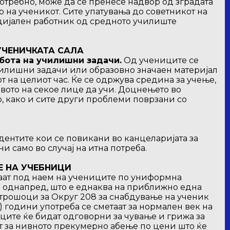
потребно, може да се пренесе надвор од зградата
то на ученикот. Сите упатувања до советникот на
оцијален работник од средното училиште
УЧЕНИЧКАТА САЛА
бота на училишни задачи.
Од учениците се
чилишни задачи или образовно значаен материјал
от на целиот час. Ќе се одржува средина за учење,
авото на секое лице да учи. Доцнењето во
, како и сите други проблеми поврзани со
дентите кои се повикани во канцеларијата за
и само во случај на итна потреба.
Е НА УЧЕБНИЦИ
аат под наем на учениците по униформна
ќа однапред, што е еднаква на приближно една
е трошоци за Округ 208 за снабдување на ученик
) години употреба се сметаат за нормален век на
ците ќе бидат одговорни за чување и грижа за
т за нивното прекумерно абење по цени што ќе