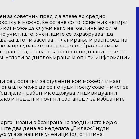
чен за советник пред да влезе во средно
колку е можно, ќе остане со тој советник четири
икот може да служи како негов линк во сите
но училиште. Учениците се охрабруваат да
шања што ги засегаат: планирање и распоред на
по завршувањето на средното образование и
 прашања, толкувања на тестови, планирање на
ем, услови за дипломирање и општи информации
и се достапни за студенти кои можеби имаат
она што може да се понуди преку советникот за
 Социјален работник одржува индивидуални
како и неделни групни состаноци за избраните
организација базирана на заедницата која е
ште два дена во неделата. „Пиларс“ нуди
услуга за нашите ученици (од општина