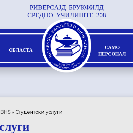
РИВЕРСАЈД БРУКФИЛД
Прескокнете
до
СРЕДНО УЧИЛИШТЕ 208
главната
содржина
САМО
ОБЛАСТА
ПЕРСОНАЛ
RBHS
»
Студентски услуги
слуги