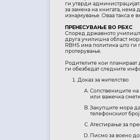
ги утврди администрацијата,
за замена на книгата, нема 
изнајмување. Оваа такса е 
ПРЕНЕСУВАЊЕ ВО РБХС
Според државното училиште
друга училишна област мора
RBHS има политика што ги 
протерување.
Родителите кои планираат 
ги обезбедат следните инфо
Доказ за жителство
Сопствениците на 
или важечка сметк
Закупците мора да
телефонскиот број
Атестирање за пре
Писмо за воено д