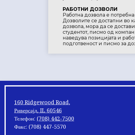
РАБОТНИ ДОЗВОЛИ
Работна дозвола е потребна 
Дозволите се достапни во ка
дозвола, мора да се достав
студентот, писмо од компаниј
наведува позицијата и рабо
подготвеност и писмо за доз
160 Ridgewood Road,
Риверсајд, IL 60546
Телефон:
(708) 442-7500
Факс: (708) 447-5570