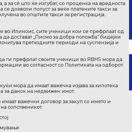
 а за сè што ќе изгубат, со проценка на вредноста
да се дозволи попуст за веќе платените такси за
вклучена во општите такси за регистрација.
 во Илиноис, сите ученици кои се префрлаат од
 да достават „Писмо за добра положба“ бидејќи
почитува претходните периоди на суспензија и
да ги префрлат своите ученици во RBHS мора да
рмации во согласност со Политиката на одборот:
куќи мора да имаат важечка изјава за хипотека
а за данок на недвижен имот.
 имаат важечки договор за закуп со името и
 на сопственикот.
стој
омување