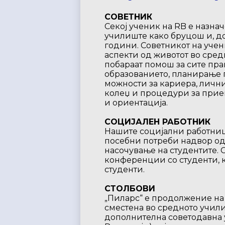
СОВЕТНИК
Секој ученик на RB е назна
училиште како бруцош и, до
години. Советникот на учен
аспекти од животот во сред
побараат помош за сите пра
образованието, планирање 
можности за кариера, лични
колеџ и процедури за при
и ориентација.
СОЦИЈАЛЕН РАБОТНИК
Нашите социјални работниц
посебни потреби надвор од 
насочување на студентите.
конференции со студенти, 
студенти.
СТОЛБОВИ
„Пиларс“ е продолжение на 
сместена во средното учили
дополнителна советодавна 