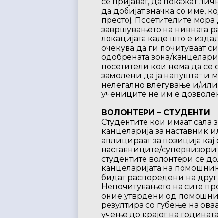
се пријават, да покажат ли
да добијат значка со име, к
престој. Посетителите мора д
завршувањето на нивната раб
локацијата каде што е издад
очекува да ги почитуваат с
одобрената зона/канцеларија
посетители кои нема да се 
замолени да ја напуштат и 
нелегално влегување и/или
учениците не им е дозволен
ВОЛОНТЕРИ – СТУДЕНТИ
Студентите кои имаат сала 
канцеларија за наставник и
аплицираат за позиција кај 
наставниците/супервизорите
студентите волонтери се до
канцеларијата на помошник
бидат распоредени на друга
Непочитувањето на сите про
оние утврдени од помошник
резултира со губење на ова
учење до крајот на годината