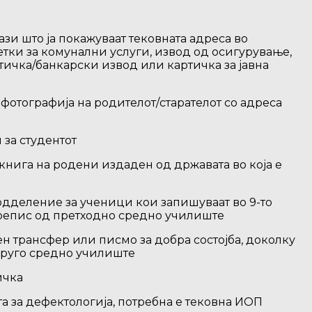
зи што ја покажуваат тековната адреса во
метки за комунални услуги, извод од осигурување,
тичка/банкарски извод или картичка за јавна
 фотографија на родителот/старателот со адреса
за студентот
книга на родени издаден од државата во која е
дделение за ученици кои запишуваат во 9-то
репис од претходно средно училиште
н трансфер или писмо за добра состојба, доколку
друго средно училиште
ичка
та за дефектологија, потребна е тековна ИОП