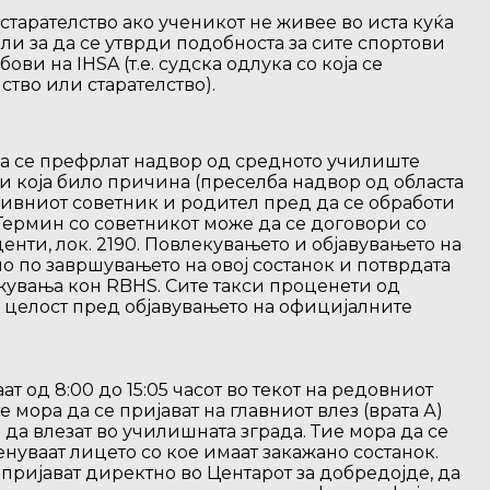
 старателство ако ученикот не живее во иста куќа
ли за да се утврди подобноста за сите спортови
ови на IHSA (т.е. судска одлука со која се
ство или старателство).
а се префрлат надвор од средното училиште
 која било причина (преселба надвор од областа
 нивниот советник и родител пред да се обработи
Термин со советникот може да се договори со
денти, лок. 2190. Повлекувањето и објавувањето на
мо по завршувањето на овој состанок и потврдата
жувања кон RBHS. Сите такси проценети од
во целост пред објавувањето на официјалните
ат од 8:00 до 15:05 часот во текот на редовниот
мора да се пријават на главниот влез (врата А)
да влезат во училишната зграда. Тие мора да се
нуваат лицето со кое имаат закажано состанок.
 пријават директно во Центарот за добредојде, да