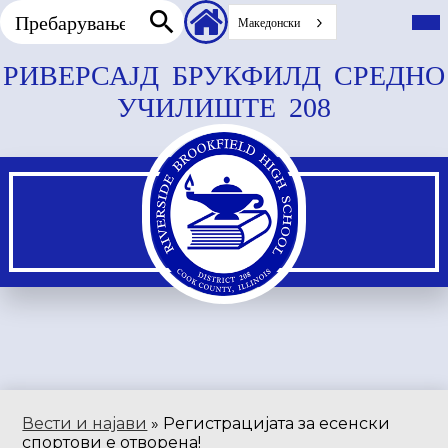
Пребарување
Заглавие
Вкл
го
Македонски
секундарни
гла
Пребарување
врски
мен
Прескокнете
РИВЕРСАЈД БРУКФИЛД СРЕДНО
до
УЧИЛИШТЕ 208
главната
содржина
Вести и најави
»
Регистрацијата за есенски
спортови е отворена!