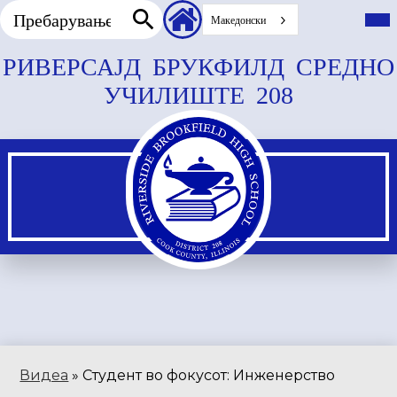
Пребарување
Заглавие
Вкл
го
Македонски
секундарни
гла
Пребарување
врски
мен
Прескокнете
РИВЕРСАЈД БРУКФИЛД СРЕДНО
до
УЧИЛИШТЕ 208
главната
содржина
Видеа
»
Студент во фокусот: Инженерство